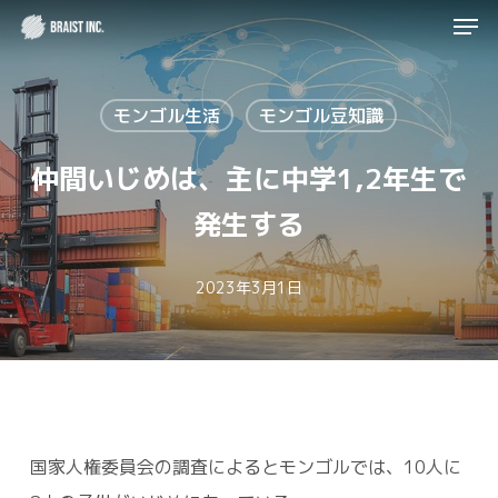
Men
Skip
to
Close
main
Menu
モンゴル生活
モンゴル豆知識
content
仲間いじめは、主に中学1,2年生で
発生する
2023年3月1日
国家人権委員会の調査によるとモンゴルでは、10人に