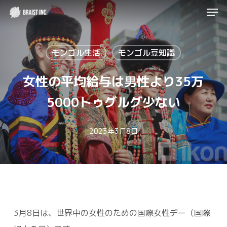
Men
Skip
to
Close
main
Menu
モンゴル生活
モンゴル豆知識
content
女性の平均給与は男性より35万
5000トゥグルグ少ない
2023年3月8日
3月8日は、世界中の女性のための国際女性デー（国際