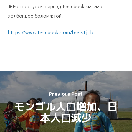
▶Монгол улсын иргэд Facebook чатаар
холбогдох боломжтой.
https://www.facebook.com/braistjob
Previous Post
モンゴル人口増加、日
本人口減少