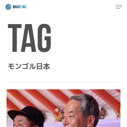
Men
Skip
to
Close
main
Tag
Menu
content
モンゴル日本