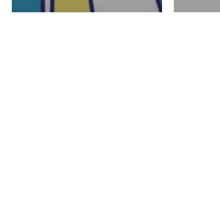
日本生活
日本生活
就活の準備は万全に！知
日本の
っておきたい就職活動に
の手続
かかる費用
き継ぎ