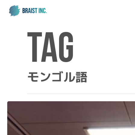
Skip
to
main
content
Tag
モンゴル語