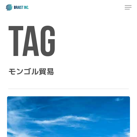
Men
Skip
to
Close
main
Tag
Menu
content
モンゴル貿易