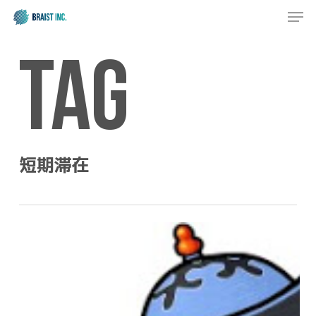
Men
Skip
to
Close
main
Tag
Menu
content
短期滞在