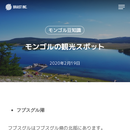
Men
Skip
to
Close
main
Menu
モンゴル豆知識
content
モンゴルの観光スポット
2020年2月19日
フブスグル湖
フブスグルはフブスグル県の北部にあります。