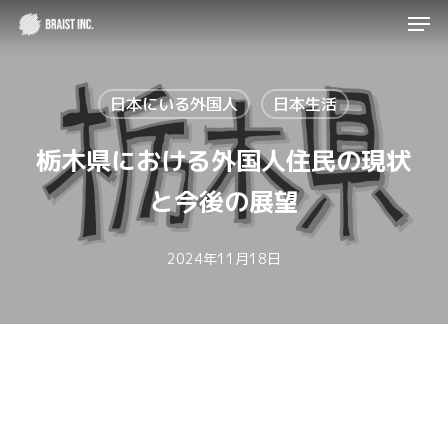
Men
Skip
to
Close
main
Menu
日本にいる外国人
日本生活
content
栃木県における外国人住民の現状
と今後の展望
2024年11月18日