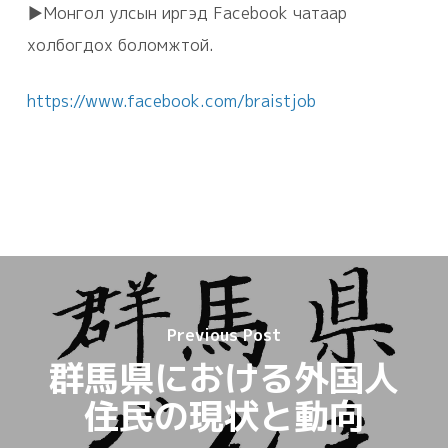
▶Монгол улсын иргэд Facebook чатаар
холбогдох боломжтой.
https://www.facebook.com/braistjob
Previous Post
群馬県における外国人
住民の現状と動向