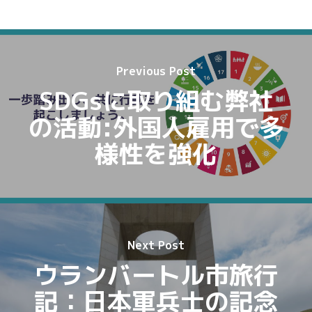
Previous Post
SDGsに取り組む弊社
の活動:外国人雇用で多
様性を強化
Next Post
ウランバートル市旅行
記：日本軍兵士の記念