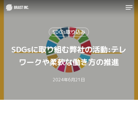
Men
Skip
to
Close
main
Menu
SDG's取り込み
content
SDGsに取り組む弊社の活動:テレ
ワークや柔軟な働き方の推進
2024年6月21日