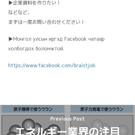
▶企業資料を作りたい！
などなど、
まずは一度お問い合わせください！
▶Монгол улсын иргэд Facebook чатаар
холбогдох боломжтой.
https://www.facebook.com/braistjob
Previous Post
エネルギー業界の注目