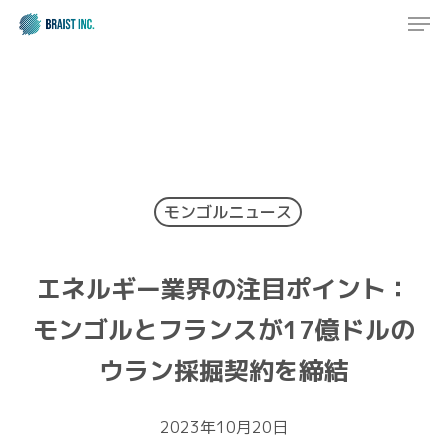
Men
Skip
to
Close
main
Menu
content
モンゴルニュース
エネルギー業界の注目ポイント：
モンゴルとフランスが17億ドルの
ウラン採掘契約を締結
2023年10月20日