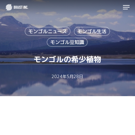
Men
Skip
to
Close
main
Menu
モンゴルニュース
モンゴル生活
content
モンゴル豆知識
モンゴルの希少植物
2024年5月28日