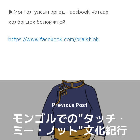
▶Монгол улсын иргэд Facebook чатаар
холбогдох боломжтой.
https://www.facebook.com/braistjob
Previous Post
モンゴルでの"タッチ・
ミー・ノット"文化紀行