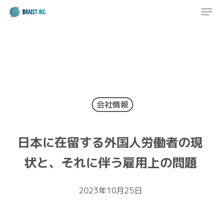
Men
Skip
to
Close
main
Menu
content
会社情報
日本に在留する外国人労働者の現
状と、それに伴う雇用上の問題
2023年10月25日