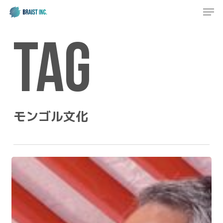
Men
Skip
to
Close
main
Tag
Menu
content
モンゴル文化