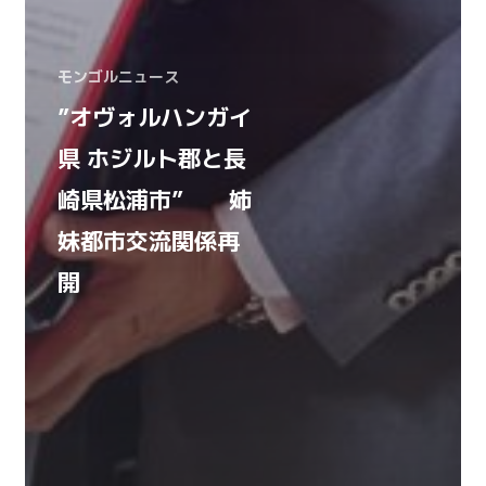
モンゴルニュース
”オヴォルハンガイ
県 ホジルト郡と長
崎県松浦市” 姉
妹都市交流関係再
開